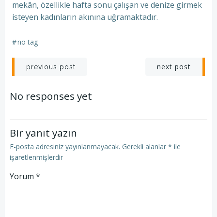
mekân, özellikle hafta sonu çalışan ve denize girmek
isteyen kadınların akınına uğramaktadır.
#
no tag
Post
Post
next post
previous post
navigation
navigation
No responses yet
Bir yanıt yazın
E-posta adresiniz yayınlanmayacak.
Gerekli alanlar
*
ile
işaretlenmişlerdir
Yorum
*