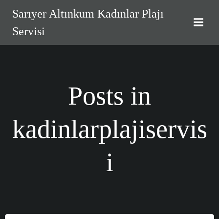
İçeriğe
Sarıyer Altınkum Kadınlar Plajı
geç
Servisi
Posts in
kadinlarplajiservis
i